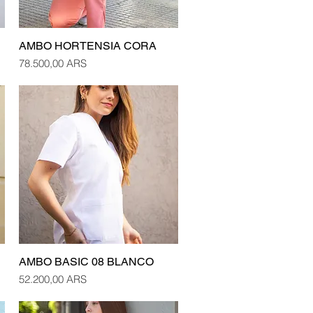
AMBO HORTENSIA CORA
Vista rápida
Precio
78.500,00 ARS
AMBO BASIC 08 BLANCO
Vista rápida
Precio
52.200,00 ARS