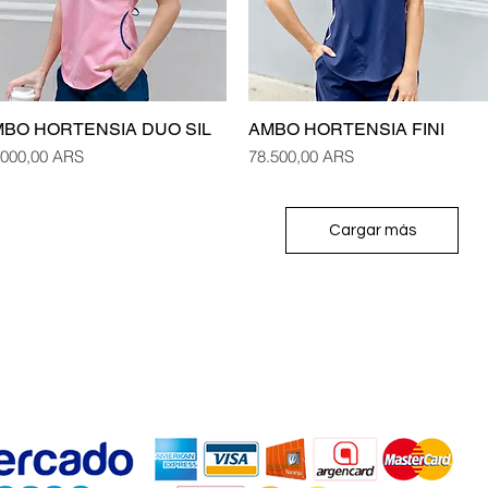
BO HORTENSIA DUO SIL
AMBO HORTENSIA FINI
Vista rápida
Vista rápida
cio
Precio
.000,00 ARS
78.500,00 ARS
Cargar más