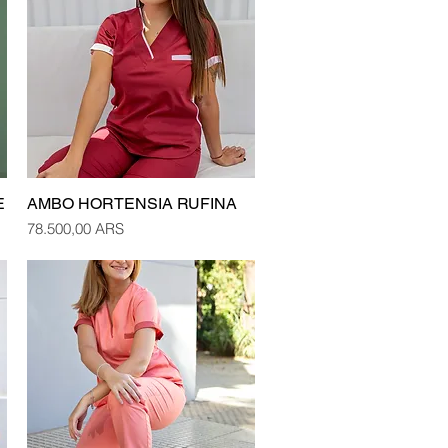
E
AMBO HORTENSIA RUFINA
Vista rápida
Precio
78.500,00 ARS