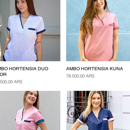
MBO HORTENSIA DUO
AMBO HORTENSIA KUNA
Vista rápida
Vista rápida
LOR
Precio
78.500,00 ARS
cio
.500,00 ARS