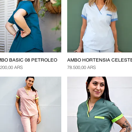
BO BASIC 08 PETROLEO
AMBO HORTENSIA CELEST
Vista rápida
Vista rápida
cio
Precio
.200,00 ARS
78.500,00 ARS