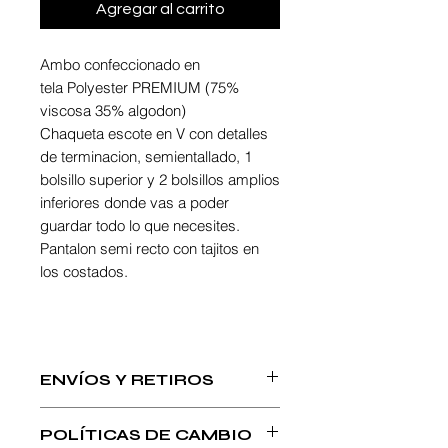
Agregar al carrito
Ambo confeccionado en
tela Polyester PREMIUM (75%
viscosa 35% algodon)
Chaqueta escote en V con detalles
de terminacion, semientallado, 1
bolsillo superior y 2 bolsillos amplios
inferiores donde vas a poder
guardar todo lo que necesites.
Pantalon semi recto con tajitos en
los costados.
ENVÍOS Y RETIROS
Realizamos envios por Correo
POLÍTICAS DE CAMBIO
Argentino. Una vez despachado tu