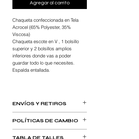
Agregar al carrito
Chaqueta confeccionada en Tela
Acrocel (65% Polyester, 35%
Viscosa)
Chaqueta escote en V , 1 bolsillo
superior y 2 bolsillos amplios
inferiores donde vas a poder
guardar todo lo que necesites.
Espalda entallada.
ENVÍOS Y RETIROS
Realizamos envios por Correo
POLÍTICAS DE CAMBIO
Argentino. Una vez despachado tu
pedido te enviamos un correo con el
Las prendas no deben haber sido
código de seguimiento para que lo
TABLA DE TALLES
utilizadas, lavadas ni dañadas,